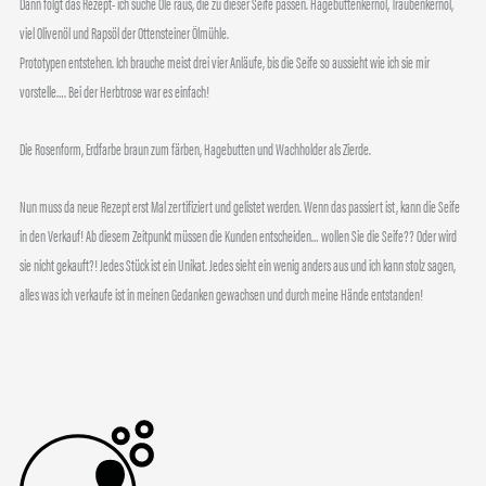
Dann folgt das Rezept- ich suche Öle raus, die zu dieser Seife passen. Hagebuttenkernöl, Traubenkernöl,
viel Olivenöl und Rapsöl der Ottensteiner Ölmühle.
Prototypen entstehen. Ich brauche meist drei vier Anläufe, bis die Seife so aussieht wie ich sie mir
vorstelle…. Bei der Herbtrose war es einfach!
Die Rosenform, Erdfarbe braun zum färben, Hagebutten und Wachholder als Zierde.
Nun muss da neue Rezept erst Mal zertifiziert und gelistet werden. Wenn das passiert ist, kann die Seife
in den Verkauf! Ab diesem Zeitpunkt müssen die Kunden entscheiden… wollen Sie die Seife?? Oder wird
sie nicht gekauft?! Jedes Stück ist ein Unikat. Jedes sieht ein wenig anders aus und ich kann stolz sagen,
alles was ich verkaufe ist in meinen Gedanken gewachsen und durch meine Hände entstanden!