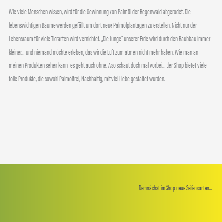
Wie viele Menschen wissen, wird für die Gewinnung von Palmöl der Regenwald abgerodet. Die
lebenswichtigen Bäume werden gefällt um dort neue Palmölplantagen zu erstellen. Nicht nur der
Lebensraum für viele Tierarten wird vernichtet. „Die Lunge“ unserer Erde wird durch den Raubbau immer
kleiner… und niemand möchte erleben, das wir die Luft zum atmen nicht mehr haben. Wie man an
meinen Produkten sehen kann- es geht auch ohne. Also schaut doch mal vorbei… der Shop bietet viele
tolle Produkte, die sowohl Palmölfrei, Nachhaltig, mit viel Liebe gestaltet wurden.
Demnächst im Shop neue Seifensorten...