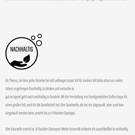
Ein Thema, bei dem jeder Einzelne bei sich anfangen muss! Ich für meinen Teil habe schon vor vielen
Jahren angefangen Nachhaltig zu denken und versuche so
gut es irgend geht auch nachhaltig zu handeln. Mit der Herstellung von handgesiedeten Seifen trage ich
einen großen Teil, auch für die Gesellschaft bei. Eine Duschseife, die bei mir abgepackt, aber auch lose
eingekauft werden kann, ersetzt bis zu 4 Flaschen Duschgel.
Eine Haarseife ersetzt ca. 8 Flaschen Shampoo! Meine Kosmetik verkaufe ich ausschließlich in nachhaltig