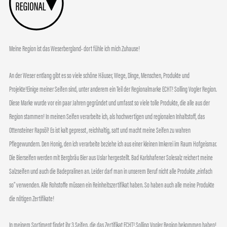
Meine Region ist das Weserbergland- dort fühle ich mich Zuhause!
An der Weser entlang gibt es so viele schöne Häuser, Wege, Dinge, Menschen, Produkte und
Projekte!Einige meiner Seifen sind, unter anderem ein Teil der Regionalmarke ECHT! Solling Vogler Region.
Diese Marke wurde vor ein paar Jahren gegründet und umfasst so viele tolle Produkte, die alle aus der
Region stammen! In meinen Seifen verarbeite ich, als hochwertigen und regionalen Inhaltstoff, das
Ottensteiner Rapsöl! Es ist kalt gepresst, reichhaltig, satt und macht meine Seifen zu wahren
Pflegewundern. Den Honig, den ich verarbeite beziehe ich aus einer kleinen Imkerei im Raum Hofgeismar.
Die Bierseifen werden mit Bergbräu Bier aus Uslar hergestellt. Bad Karlshafener Solesalz reichert meine
Salzseifen und auch die Badepralinen an. Leider darf man in unserem Beruf nicht alle Produkte „einfach
so“ verwenden. Alle Rohstoffe müssen ein Reinheitszertifikat haben. So haben auch alle meine Produkte
die nötigen Zertifikate!
In meinem Sortiment findet ihr 3 Seifen, die das Zertifikat ECHT! Solling Vogler Region bekommen haben!