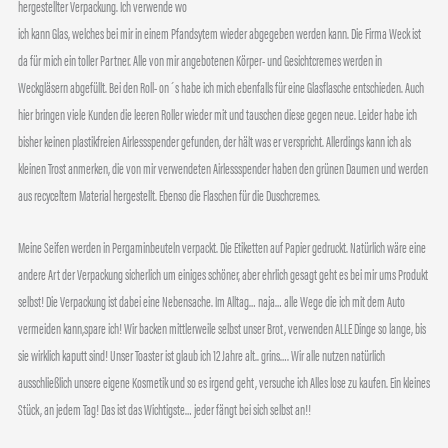
hergestellter Verpackung. Ich verwende wo
ich kann Glas, welches bei mir in einem Pfandsytem wieder abgegeben werden kann. Die Firma Weck ist
da für mich ein toller Partner. Alle von mir angebotenen Körper- und Gesichtcremes werden in
Weckgläsern abgefüllt. Bei den Roll- on´s habe ich mich ebenfalls für eine Glasflasche entschieden. Auch
hier bringen viele Kunden die leeren Roller wieder mit und tauschen diese gegen neue. Leider habe ich
bisher keinen plastikfreien Airlessspender gefunden, der hält was er verspricht. Allerdings kann ich als
kleinen Trost anmerken, die von mir verwendeten Airlessspender haben den grünen Daumen und werden
aus recyceltem Material hergestellt. Ebenso die Flaschen für die Duschcremes.
Meine Seifen werden in Pergaminbeuteln verpackt. Die Etiketten auf Papier gedruckt. Natürlich wäre eine
andere Art der Verpackung sicherlich um einiges schöner, aber ehrlich gesagt geht es bei mir ums Produkt
selbst! Die Verpackung ist dabei eine Nebensache. Im Alltag… naja… alle Wege die ich mit dem Auto
vermeiden kann,spare ich! Wir backen mittlerweile selbst unser Brot, verwenden ALLE Dinge so lange, bis
sie wirklich kaputt sind! Unser Toaster ist glaub ich 12 Jahre alt.. grins…. Wir alle nutzen natürlich
ausschließlich unsere eigene Kosmetik und so es irgend geht, versuche ich Alles lose zu kaufen. Ein kleines
Stück, an jedem Tag! Das ist das Wichtigste… jeder fängt bei sich selbst an!!