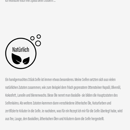
Ich wünsche euch viel Spass beim Stöbern …
Ein handgemachtes Stück Seife ist immer etwas besonderes. Meine Seifen setzten sich aus vielen
natürlichen Zutaten zusammen, wie zum Beispiel dem frisch gepresstem Ottensteiner Rapsöl, Olivenöl,
Kokosfett, Lanolin und Bienenwachs. Diese Öle nennt man Basisöle- sie bilden die Hauptzutaten des
Seifenlaims. Als weitere Zutaten kommen dann verschiedene ätherische Öle, Naturfarben und
zertifizierte Kräuter in die Seife. Je nachdem, was für ein Rezept ich mir für die Seife überlegt habe, wird
aus Tee, Lauge, den Basisölen, ätherischen Ölen und Kräutern dann die Seife hergestellt.