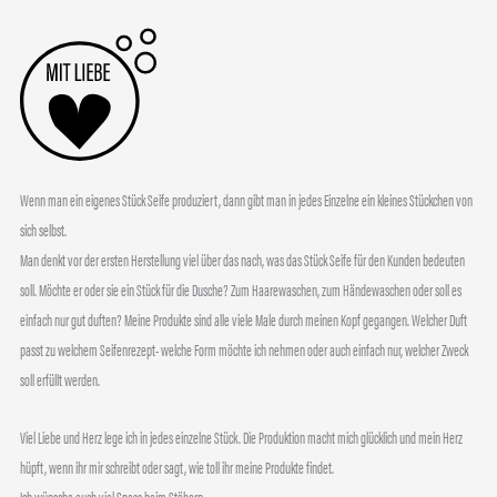
Wenn man ein eigenes Stück Seife produziert, dann gibt man in jedes Einzelne ein kleines Stückchen von
sich selbst.
Man denkt vor der ersten Herstellung viel über das nach, was das Stück Seife für den Kunden bedeuten
soll. Möchte er oder sie ein Stück für die Dusche? Zum Haarewaschen, zum Händewaschen oder soll es
einfach nur gut duften? Meine Produkte sind alle viele Male durch meinen Kopf gegangen. Welcher Duft
passt zu welchem Seifenrezept- welche Form möchte ich nehmen oder auch einfach nur, welcher Zweck
soll erfüllt werden.
Viel Liebe und Herz lege ich in jedes einzelne Stück. Die Produktion macht mich glücklich und mein Herz
hüpft, wenn ihr mir schreibt oder sagt, wie toll ihr meine Produkte findet.