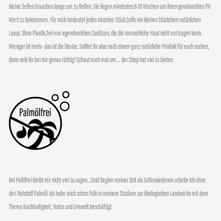
Meine Seifen brauchen lange um zu Reifen. Sie liegen mindestes 8-10 Wochen um ihren gewünschten PH
Wert zu bekommen. Für mich bedeutet jedes einzelne Stück Seife ein kleines Stückchen natürlichen
Luxus. Ohne Plastik,frei von irgendwelchen Zusätzen, die die menschliche Haut nicht vertragen kann.
Weniger ist mehr- das ist die Devise. Solltet ihr also nach einem ganz natürliche Produkt für euch suchen,
dann seid ihr bei mir genau richtig! Schaut euch mal um … der Shop hat viel zu bieten.
Bei Palölfrei bleibt mir nicht viel zu sagen…Seid Beginn meiner Zeit als Seifensiederein arbeite ich ohne
den Rohstoff Palmöl. Ich habe mich schon früh in meinem Studium zur ökologischen Landwirtin mit dem
Thema Nachhaltigkeit, Natur und Umwelt beschäftigt.