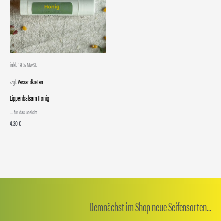
inkl. 19 % MwSt.
zzgl.
Versandkosten
Lippenbalsam Honig
... für das Gesicht
4,20
€
Demnächst im Shop neue Seifensorten...