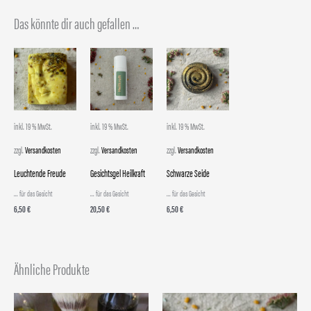
Das könnte dir auch gefallen …
inkl. 19 % MwSt.
inkl. 19 % MwSt.
inkl. 19 % MwSt.
zzgl.
Versandkosten
zzgl.
Versandkosten
zzgl.
Versandkosten
Leuchtende Freude
Gesichtsgel Heilkraft
Schwarze Seide
... für das Gesicht
... für das Gesicht
... für das Gesicht
6,50
€
20,50
€
6,50
€
Ähnliche Produkte