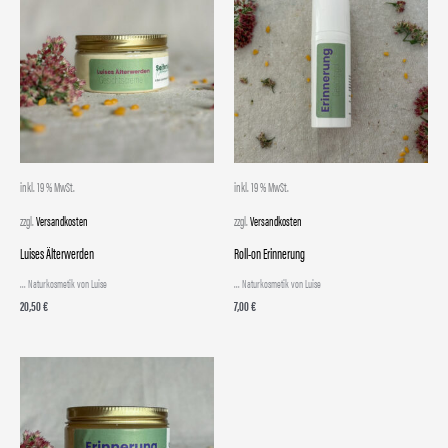
inkl. 19 % MwSt.
inkl. 19 % MwSt.
zzgl.
Versandkosten
zzgl.
Versandkosten
Luises Älterwerden
Roll-on Erinnerung
... Naturkosmetik von Luise
... Naturkosmetik von Luise
20,50
€
7,00
€