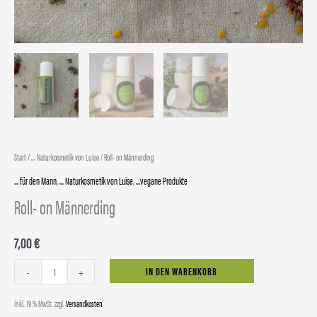
Start
/
... Naturkosmetik von Luise
/ Roll- on Männerding
... für den Mann
,
... Naturkosmetik von Luise
,
...vegane Produkte
Roll- on Männerding
7,00
€
Alternative:
IN DEN WARENKORB
-
+
inkl. 19 % MwSt.
zzgl.
Versandkosten