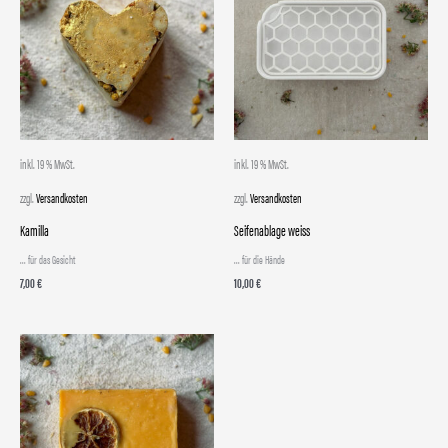
inkl. 19 % MwSt.
inkl. 19 % MwSt.
zzgl.
Versandkosten
zzgl.
Versandkosten
Kamilla
Seifenablage weiss
... für das Gesicht
... für die Hände
7,00
€
10,00
€