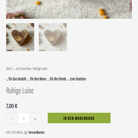
Start
/
... zum Duschen
/ Ruhige Luise
... für das Gesicht
,
... für den Mann
,
... für die Hände
,
... zum Duschen
Ruhige Luise
7,00
€
Alternative:
IN DEN WARENKORB
-
+
inkl. 19 % MwSt.
zzgl.
Versandkosten