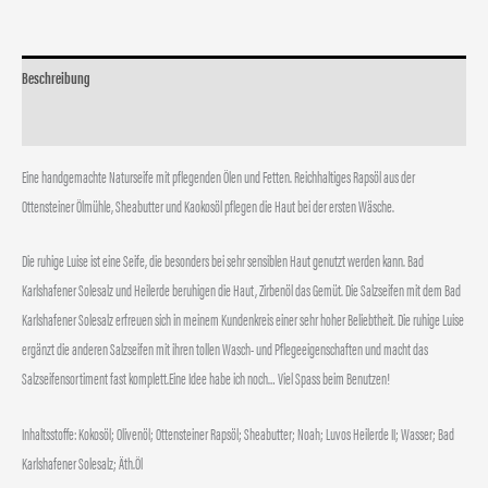
Beschreibung
Zusätzliche Informationen
Eine handgemachte Naturseife mit pflegenden Ölen und Fetten. Reichhaltiges Rapsöl aus der
Ottensteiner Ölmühle, Sheabutter und Kaokosöl pflegen die Haut bei der ersten Wäsche.
Die ruhige Luise ist eine Seife, die besonders bei sehr sensiblen Haut genutzt werden kann. Bad
Karlshafener Solesalz und Heilerde beruhigen die Haut, Zirbenöl das Gemüt. Die Salzseifen mit dem Bad
Karlshafener Solesalz erfreuen sich in meinem Kundenkreis einer sehr hoher Beliebtheit. Die ruhige Luise
ergänzt die anderen Salzseifen mit ihren tollen Wasch- und Pflegeeigenschaften und macht das
Salzseifensortiment fast komplett.Eine Idee habe ich noch… Viel Spass beim Benutzen!
Inhaltsstoffe: Kokosöl; Olivenöl; Ottensteiner Rapsöl; Sheabutter; Noah; Luvos Heilerde II; Wasser; Bad
Karlshafener Solesalz; Äth.Öl