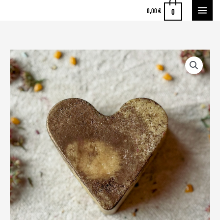
Zum
0
0,00
€
Inhalt
springen
Ruhige
Luise
Menge