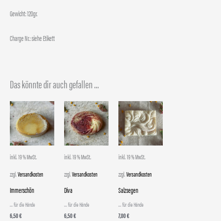
Gewicht: 120gr.
Charge Nr.: siehe Etikett
Das könnte dir auch gefallen …
inkl. 19 % MwSt.
inkl. 19 % MwSt.
inkl. 19 % MwSt.
zzgl.
Versandkosten
zzgl.
Versandkosten
zzgl.
Versandkosten
Immerschön
Diva
Salzsegen
... für die Hände
... für die Hände
... für die Hände
6,50
€
6,50
€
7,00
€