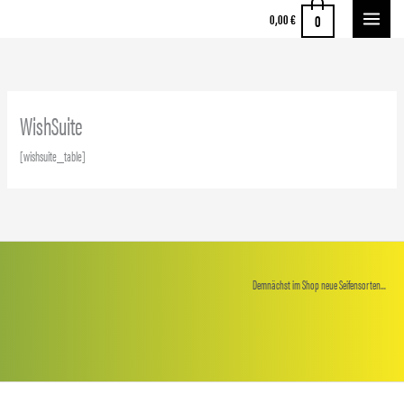
Zum
0
0,00
€
Inhalt
springen
WishSuite
[wishsuite_table]
Demnächst im Shop neue Seifensorten...